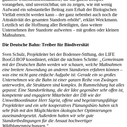
vorangehen, sind unverzichtbar, um zu zeigen, wie mit wenig
Aufwand ein substantieller Beitrag zum Erhalt der Biologischen
Vielfalt erreicht werden kann – der ganz nebenbei auch noch die
Attraktivität des gesamten Standorts erhöht“, erklärt Weickmann.
Letztlich sei die Hoffnung aller Beteiligten, dass weitere
Unternehmen ihre Standorte aufwerten – mit großen oder kleinen
Maßnahmen.
Die Deutsche Bahn: Treiber für Biodiversität
Sven Schulz, Projektleiter bei der Bodensee-Stiftung, der LIFE
BooGI-BOP koordiniert, erklärt die nächsten Schritte:
„Gemeinsam
mit der Deutschen Bahn werden wir schauen, welche Maßnahmen
eine breitere Anwendung an anderen Standorten erfahren können –
was eine nicht ganz einfache Aufgabe ist: Gerade ein so großes
Unternehmen wie die Bahn ist einer ganzen Reihe von Zwängen
unterworfen, die Strukturen sind komplex. In Rummelsburg hat alles
gepasst: Eine Standortleitung, die der Idee gegenüber sehr offen ist,
kompetente und engagierte Mitarbeiter der DB wie der
Umweltkoordinator Herr Sigrist, offene und begeisterungsfähige
Projektleiter und ein sehr kooperatives Planungsbüro haben sich
sehr früh mit den Möglichkeiten ökologischer Optimierungen
auseinandergesetzt. Außerdem hatten wir sehr gute
Standortbedingungen für die Ansaat hochwertiger
Wildblumenmischungen.“