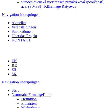
Stredoslovenská vodárenská prevádzková spoločnosť,
a. s. (StVPS) - Kläranlage Ratyovce
Navigation überspringen
Aktuelles
Veranstaltungen
Publikationen
Über das Projekt
KONTAKT
EN
DE
ES
SK
Navigation überspringen
Start
Naturnahe Firmengelände
Definition
Prinzipien
Maßnahmen