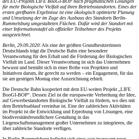
des EU-Projekts LIFE BooGI-BOP nach pragmatischen Lösungen
für mehr Biologische Vielfalt auf ihren Betriebsstandorten. Eines der
ersten greifbaren Ergebnisse ist eine ökologisch optimierte Planung
und Umsetzung der im Zuge des Ausbaus des Standorts Berlin-
Rummelsburg umgestalteten Flächen. Dafür wird der Standort mit
einer Informationstafel als offizieller Teilnehmer des Projekts
ausgezeichnet.
Berlin, 29.09.2020
: Als eine der größten Grundbesitzerinnen
Deutschlands trägt die Deutsche Bahn eine besondere
Verantwortung für den Erhalt und die Förderung der Biologischen
Vielfalt im Land. Dieser Verantwortung ist sich das Unternehmen
bewusst und bemüht sich in einer Reihe von Projekten und
Initiativen darum, ihr gerecht zu werden – ein Engagement, für das
sie am gestrigen Montag eine Auszeichnung erhielt.
Die Deutsche Bahn kooperiert mit dem EU-weiten Projekt „LIFE
BooGI-BOP“. Dessen Ziel ist die europaweite Verbreitung der Idee,
auf Gewerbestandorten Biologische Vielfalt zu fördern, wo dies mit
dem Betriebsablauf vereinbar ist. Eine der zahlreichen Aktivitäten
im Projekt ist die Entwicklung und Erprobung von Lösungen, eine
biodiversitätsfreundlichere Gestaltung in das
Liegenschaftsmanagement großer Unternehmen zu integrieren, die
über zahlreiche Standorte verfügen.
In Berlin-Rummelsburg befindet sich eines von insgesamt neun