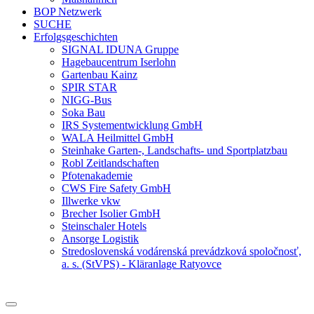
BOP Netzwerk
SUCHE
Erfolgsgeschichten
SIGNAL IDUNA Gruppe
Hagebaucentrum Iserlohn
Gartenbau Kainz
SPIR STAR
NIGG-Bus
Soka Bau
IRS Systementwicklung GmbH
WALA Heilmittel GmbH
Steinhake Garten-, Landschafts- und Sportplatzbau
Robl Zeitlandschaften
Pfotenakademie
CWS Fire Safety GmbH
Illwerke vkw
Brecher Isolier GmbH
Steinschaler Hotels
Ansorge Logistik
Stredoslovenská vodárenská prevádzková spoločnosť,
a. s. (StVPS) - Kläranlage Ratyovce