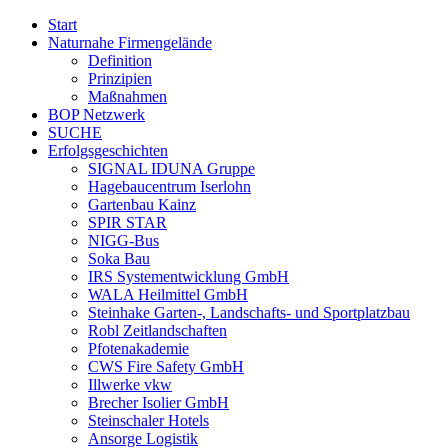
Start
Naturnahe Firmengelände
Definition
Prinzipien
Maßnahmen
BOP Netzwerk
SUCHE
Erfolgsgeschichten
SIGNAL IDUNA Gruppe
Hagebaucentrum Iserlohn
Gartenbau Kainz
SPIR STAR
NIGG-Bus
Soka Bau
IRS Systementwicklung GmbH
WALA Heilmittel GmbH
Steinhake Garten-, Landschafts- und Sportplatzbau
Robl Zeitlandschaften
Pfotenakademie
CWS Fire Safety GmbH
Illwerke vkw
Brecher Isolier GmbH
Steinschaler Hotels
Ansorge Logistik