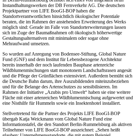
Instandhaltungswerken der DB Fernverkehr AG. Die deutschen
Projektpartner von LIFE BooGI-BOP haben die
Standortverantwortlichen hinsichtlich ökologischer Potentiale
beraten, die im Rahmen der anstehenden Erweiterung des Werks
möglich sind: Gerade im Falle von Standorterweiterungen lassen
sich im Zuge der Baumaßnahmen oft ökologisch höherwertige
Gestaltungsalternativen mit minimalem oder sogar ohne
Mehraufwand umsetzen.
So wurden auf Anregung von Bodensee-Stiftung, Global Nature
Fund (GNF) und dem Institut für Lebensbezogene Architektur
bereits innerhalb der noch laufenden Bauphase artenreiche
Wildblumenmischungen statt monotonem Landschaftsrasen angesät
und die Pflege der Grünflächen extensiviert. Außerdem bemüht sich
die Deutsche Bahn darum, ihre Auszubildenden miteinzubeziehen
und für die Belange des Artenschutzes zu sensibilisieren. Im
Rahmen der Initiative „Azubis pro Umwelt“ haben sie eine weitere
Fläche mit einer artenreichen Wildblumenmischung aufgewertet und
eine Nisthilfe für Hummeln sowie ein Insektenhotel installiert.
Stellvertretend für die Partner des Projekts LIFE BooGI-BOP
übergab Katja Weickmann vom Global Nature Fund eine
Informationstafel, die den Standort Berlin-Rummelsburg als aktiven
Teilnehmer von LIFE BooGI-BOP auszeichnet: „Sehen heißt
glauben: Unternehmensstandorte, die mit gutem Beispiel