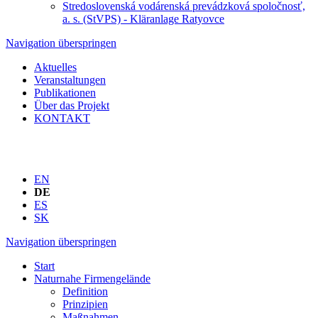
Stredoslovenská vodárenská prevádzková spoločnosť,
a. s. (StVPS) - Kläranlage Ratyovce
Navigation überspringen
Aktuelles
Veranstaltungen
Publikationen
Über das Projekt
KONTAKT
EN
DE
ES
SK
Navigation überspringen
Start
Naturnahe Firmengelände
Definition
Prinzipien
Maßnahmen