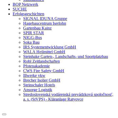
BOP Netzwerk
SUCHE
Erfolgsgeschichten
SIGNAL IDUNA Gruppe
Hagebaucentrum Iserlohn
Gartenbau Kainz
SPIR STAR
NIGG-Bus
Soka Bau
IRS Systementwicklung GmbH
WALA Heilmittel GmbH
Steinhake Garten-, Landschafts- und Sportplatzbau
Robl Zeitlandschaften
Pfotenakademie
CWS Fire Safety GmbH
Illwerke vkw
Brecher Isolier GmbH
Steinschaler Hotels
Ansorge Logistik
Stredoslovenská vodárenská prevádzková spoločnosť,
a. s. (StVPS) - Kläranlage Ratyovce