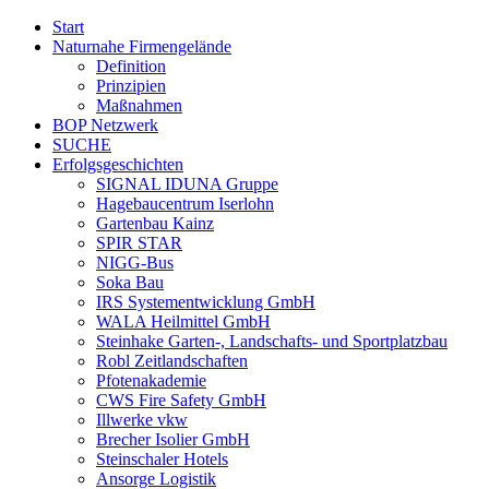
Start
Naturnahe Firmengelände
Definition
Prinzipien
Maßnahmen
BOP Netzwerk
SUCHE
Erfolgsgeschichten
SIGNAL IDUNA Gruppe
Hagebaucentrum Iserlohn
Gartenbau Kainz
SPIR STAR
NIGG-Bus
Soka Bau
IRS Systementwicklung GmbH
WALA Heilmittel GmbH
Steinhake Garten-, Landschafts- und Sportplatzbau
Robl Zeitlandschaften
Pfotenakademie
CWS Fire Safety GmbH
Illwerke vkw
Brecher Isolier GmbH
Steinschaler Hotels
Ansorge Logistik