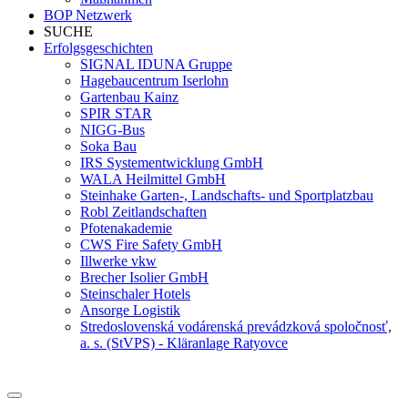
BOP Netzwerk
SUCHE
Erfolgsgeschichten
SIGNAL IDUNA Gruppe
Hagebaucentrum Iserlohn
Gartenbau Kainz
SPIR STAR
NIGG-Bus
Soka Bau
IRS Systementwicklung GmbH
WALA Heilmittel GmbH
Steinhake Garten-, Landschafts- und Sportplatzbau
Robl Zeitlandschaften
Pfotenakademie
CWS Fire Safety GmbH
Illwerke vkw
Brecher Isolier GmbH
Steinschaler Hotels
Ansorge Logistik
Stredoslovenská vodárenská prevádzková spoločnosť,
a. s. (StVPS) - Kläranlage Ratyovce