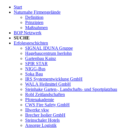
Start
Naturnahe Firmengelände
Definition
Prinzipien
Maßnahmen
BOP Netzwerk
SUCHE
Erfolgsgeschichten
SIGNAL IDUNA Gruppe
Hagebaucentrum Iserlohn
Gartenbau Kainz
SPIR STAR
NIGG-Bus
Soka Bau
IRS Systementwicklung GmbH
WALA Heilmittel GmbH
Steinhake Garten-, Landschafts- und Sportplatzbau
Robl Zeitlandschaften
Pfotenakademie
CWS Fire Safety GmbH
Illwerke vkw
Brecher Isolier GmbH
Steinschaler Hotels
Ansorge Logistik