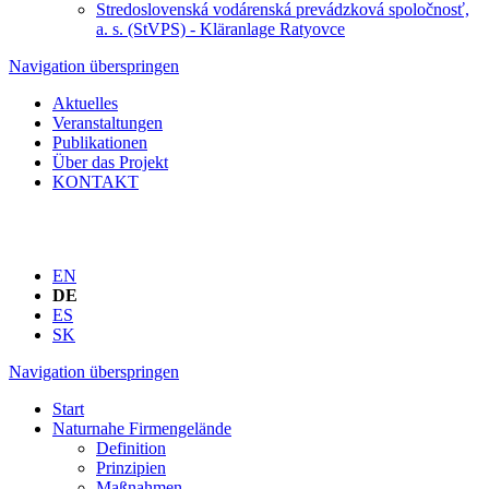
Stredoslovenská vodárenská prevádzková spoločnosť,
a. s. (StVPS) - Kläranlage Ratyovce
Navigation überspringen
Aktuelles
Veranstaltungen
Publikationen
Über das Projekt
KONTAKT
EN
DE
ES
SK
Navigation überspringen
Start
Naturnahe Firmengelände
Definition
Prinzipien
Maßnahmen