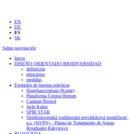
EN
DE
ES
SK
Saltar navegación
Inicio
DISEÑO ORIENTADO BIODIVERSIDAD
definición
principios
medidas
Ejemplos de buenas prácticas
Hagebaucentrum (Kopie)
Plataforma Central Iberum
Campus Repsol
Jarín Kainz
SPIR STAR
Stredoslovenská vodárenská prevádzková spoločnosť,
a.s. (StVPS) – Planta de Tratamiento de Aguas
Residuales Rakytovce
BUSQUEDA