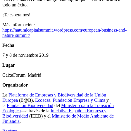
todo un éxito.
¡Te esperamos!
Más información:
https://naturalcapitalsummit.wordpress.com/european-business-and-
nature-summit/
Fecha
7 y 8 de noviembre 2019
Lugar
CaixaForum, Madrid
Organizador
La
Plataforma de Empresas y Biodiversidad de la Unión
Europea
(B@B),
Ecoacsa
,
Fundación Empresa y Clima
y
la
Fundación Biodiversidad
del
Ministerio para la Transición
Ecológica
—a través de la
Iniciativa Española Empresa y
Biodiversidad
(IEEB) y el
Ministerio de Medio Ambiente de
Finlandia
.