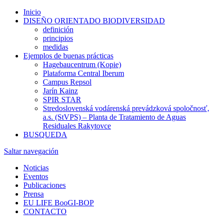
Inicio
DISEÑO ORIENTADO BIODIVERSIDAD
definición
principios
medidas
Ejemplos de buenas prácticas
Hagebaucentrum (Kopie)
Plataforma Central Iberum
Campus Repsol
Jarín Kainz
SPIR STAR
Stredoslovenská vodárenská prevádzková spoločnosť,
a.s. (StVPS) – Planta de Tratamiento de Aguas
Residuales Rakytovce
BUSQUEDA
Saltar navegación
Noticias
Eventos
Publicaciones
Prensa
EU LIFE BooGI-BOP
CONTACTO