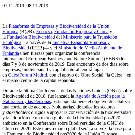
07.11.2019–08.11.2019
La
Plataforma de Empresas y Biodiversidad de la Unión
Europea
(B@B),
Ecoacsa
,
Fundación Empresa y Clima
y
la
Fundación Biodiversidad
del
Ministerio para la Transición
Ecológica
—a través de la
Iniciativa Española Empresa y
Biodiversidad
(IEEB)— y el
Ministerio de Medio Ambiente de
Finlanda
unen fuerzas para organizar la conferencia
internacional European Business and Nature Summit (EBNS) los
días 7 y 8 de noviembre de 2019. Este encuentro de dos días sobre
empresas, biodiversidad y capital natural tendrá lugar
en
CaixaForum Madrid
, con el apoyo de Obra Social “la Caixa”, en
el mismo centro de la capital española.
Durante la última Conferencia de las Naciones Unidas (ONU) sobre
Biodiversidad de 2018, fue lanzada la
Agenda de Acción para la
Naturaleza y las Personas
. Esta agenda tiene el objetivo de catalizar
una corriente de acciones (voluntarias) de todos los sectores
y
stakeholders
dirigida a apoyar la conservación de la biodiversidad
y la adopción de un marco global de la biodiversidad pos2020
ambicioso en la Conferencia sobre Biodiversidad de la ONU de
China en 2020. Este nuevo marco global será, a su vez, la base para
la Estrategia de Biodiversidad pos2020 de la Unión Europea.