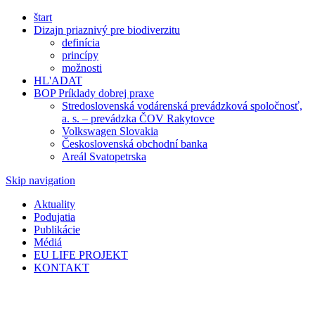
štart
Dizajn priaznivý pre biodiverzitu
definícia
princípy
možnosti
HL'ADAT
BOP Príklady dobrej praxe
Stredoslovenská vodárenská prevádzková spoločnosť,
a. s. – prevádzka ČOV Rakytovce
Volkswagen Slovakia
Československá obchodní banka
Areál Svatopetrska
Skip navigation
Aktuality
Podujatia
Publikácie
Médiá
EU LIFE PROJEKT
KONTAKT