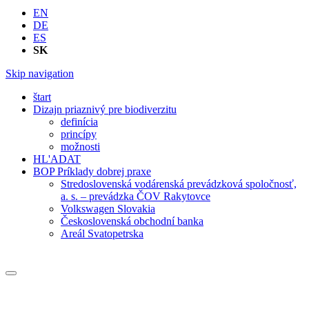
EN
DE
ES
SK
Skip navigation
štart
Dizajn priaznivý pre biodiverzitu
definícia
princípy
možnosti
HL'ADAT
BOP Príklady dobrej praxe
Stredoslovenská vodárenská prevádzková spoločnosť,
a. s. – prevádzka ČOV Rakytovce
Volkswagen Slovakia
Československá obchodní banka
Areál Svatopetrska