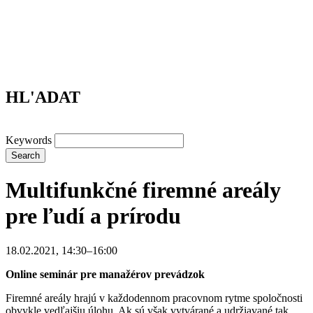
HL'ADAT
Keywords
Search
Multifunkčné firemné areály
pre ľudí a prírodu
18.02.2021, 14:30–16:00
Online seminár pre manažérov prevádzok
Firemné areály hrajú v každodennom pracovnom rytme spoločnosti
obvykle vedľajšiu úlohu. Ak sú však vytvárané a udržiavané tak,