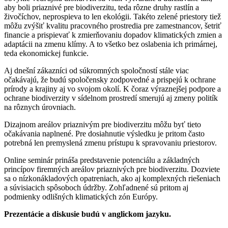
aby boli priaznivé pre biodiverzitu, teda rôzne druhy rastlín a
živočíchov, neprospieva to len ekológii. Takéto zelené priestory tiež
môžu zvýšiť kvalitu pracovného prostredia pre zamestnancov, šetriť
financie a prispievať k zmierňovaniu dopadov klimatických zmien a
adaptácii na zmenu klímy. A to všetko bez oslabenia ich primárnej,
teda ekonomickej funkcie.
Aj dnešní zákazníci od súkromných spoločností stále viac
očakávajú, že budú spoločensky zodpovedné a prispejú k ochrane
prírody a krajiny aj vo svojom okolí. K čoraz výraznejšej podpore a
ochrane biodiverzity v sídelnom prostredí smerujú aj zmeny politík
na rôznych úrovniach.
Dizajnom areálov priaznivým pre biodiverzitu môžu byť tieto
očakávania naplnené. Pre dosiahnutie výsledku je pritom často
potrebná len premyslená zmenu prístupu k spravovaniu priestorov.
Online seminár prináša predstavenie potenciálu a základných
princípov firemných areálov priaznivých pre biodiverzitu. Dozviete
sa o nízkonákladových opatreniach, ako aj komplexných riešeniach
a súvisiacich spôsoboch údržby. Zohľadnené sú pritom aj
podmienky odlišných klimatických zón Európy.
Prezentácie a diskusie budú v anglickom jazyku.