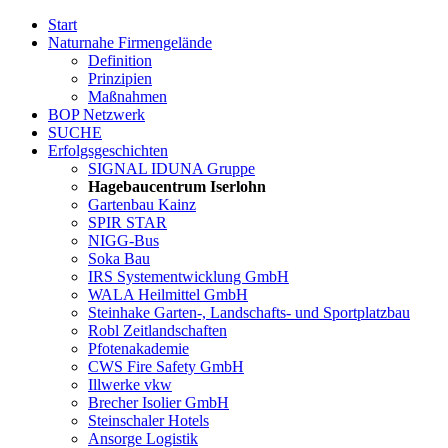
Start
Naturnahe Firmengelände
Definition
Prinzipien
Maßnahmen
BOP Netzwerk
SUCHE
Erfolgsgeschichten
SIGNAL IDUNA Gruppe
Hagebaucentrum Iserlohn
Gartenbau Kainz
SPIR STAR
NIGG-Bus
Soka Bau
IRS Systementwicklung GmbH
WALA Heilmittel GmbH
Steinhake Garten-, Landschafts- und Sportplatzbau
Robl Zeitlandschaften
Pfotenakademie
CWS Fire Safety GmbH
Illwerke vkw
Brecher Isolier GmbH
Steinschaler Hotels
Ansorge Logistik