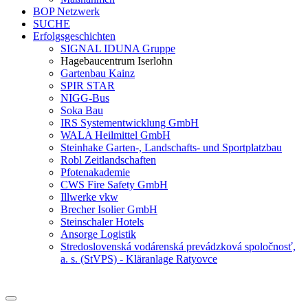
BOP Netzwerk
SUCHE
Erfolgsgeschichten
SIGNAL IDUNA Gruppe
Hagebaucentrum Iserlohn
Gartenbau Kainz
SPIR STAR
NIGG-Bus
Soka Bau
IRS Systementwicklung GmbH
WALA Heilmittel GmbH
Steinhake Garten-, Landschafts- und Sportplatzbau
Robl Zeitlandschaften
Pfotenakademie
CWS Fire Safety GmbH
Illwerke vkw
Brecher Isolier GmbH
Steinschaler Hotels
Ansorge Logistik
Stredoslovenská vodárenská prevádzková spoločnosť,
a. s. (StVPS) - Kläranlage Ratyovce