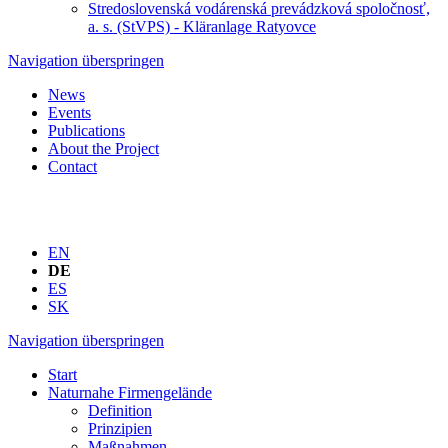
Stredoslovenská vodárenská prevádzková spoločnosť,
a. s. (StVPS) - Kläranlage Ratyovce
Navigation überspringen
News
Events
Publications
About the Project
Contact
EN
DE
ES
SK
Navigation überspringen
Start
Naturnahe Firmengelände
Definition
Prinzipien
Maßnahmen